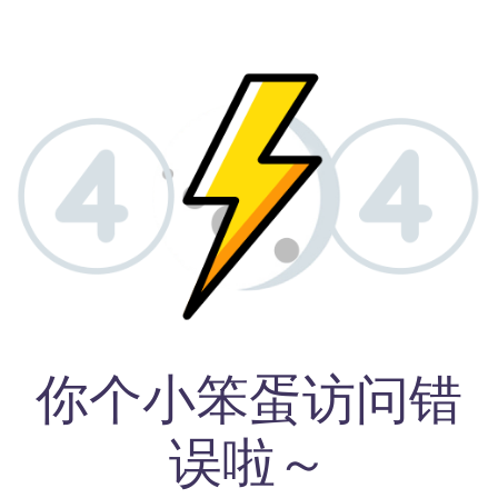
你个小笨蛋访问错
误啦～