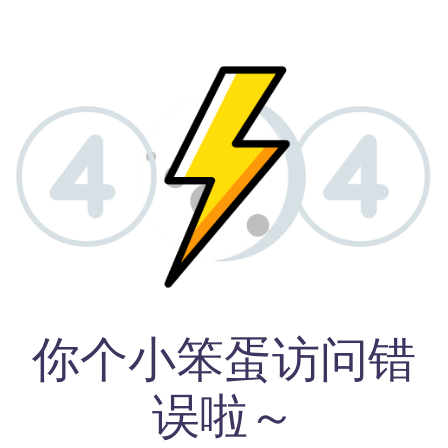
你个小笨蛋访问错
误啦～