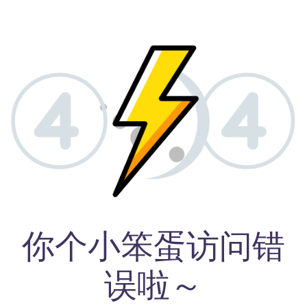
你个小笨蛋访问错
误啦～