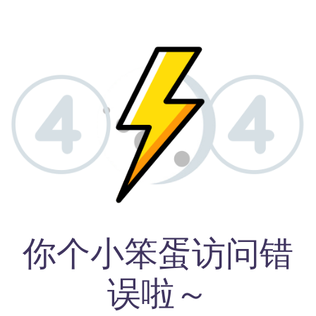
你个小笨蛋访问错
误啦～